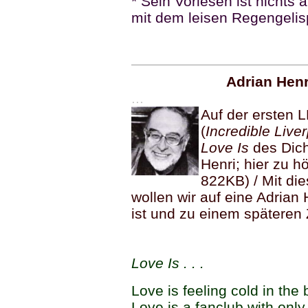
* Sein Vorlesen ist nichts 
mit dem leisen Regengelisp
---
Adrian Henri
...
Auf der ersten 
(
Incredible Live
Love Is
des Dich
Henri; hier zu h
822KB) / Mit di
wollen wir auf eine Adrian H
ist und zu einem späteren 
--
--
Love Is . . .
Love is feeling cold in the
Love is a fanclub with only