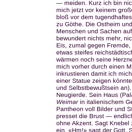
— meiden. Kurz ich bin ni
mich jetzt vor keinem gro
bloß vor dem tugendhaftes
zu Göthe. Die Ostheim und j
Menschen und Sachen auf 
bewundert nichts mehr, nic
Eis, zumal gegen Fremde, 
etwas steifes reichstädti
wärmen noch seine Herzner
mich vorher durch einen Mi
inkrustieren damit ich mich
einer Statue zeigen könnte
und Selbstbewußtsein an).
Neugierde. Sein Haus (Palas
Weimar
in italienischem G
Pantheon voll Bilder und S
presset die Brust — endlich t
ohne Akzent. Sagt Knebel 
ein. «Hm!» sagt der Gott. S