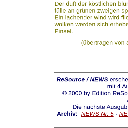
Der duft der köstlichen bl
fülle an grünen zweigen sp
Ein lachender wind wird fli
wolken werden sich erheb
Pinsel.
(übertragen von 
...
ReSource / NEWS
ersche
mit 4 A
© 2000 by Edition ReSo
Die nächste Ausgabe
Archiv:
..
NEWS Nr. 5
-
NE