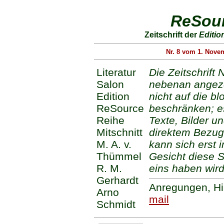
ReSour
Zeitschrift der
Editio
Nr. 8 vom 1. Nove
Literatur
Die Zeitschrift
Salon
nebenan angeze
Edition
nicht auf die 
ReSource
beschränken; es
Reihe
Texte, Bilder u
Mitschnitt
direktem Bezug
M. A. v.
kann sich erst 
Thümmel
Gesicht diese S
R. M.
eins haben wird
Gerhardt
Anregungen, Hin
Arno
mail
Schmidt