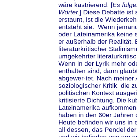
wäre kastrierend. [
Es folge
Wörter.
] Diese Debatte ist
erstaunt, ist die Wiederkeh
entsteht sie. Wenn jemand
oder Lateinamerika keine e
er außerhalb der Realität.
literaturkritischer Stalini
umgekehrter literaturkritis
Wenn in der Lyrik mehr od
enthalten sind, dann glaubt
abgewer-tet. Nach meiner A
soziologischer Kritik, die 
politischen Kontext ausgeric
kritisierte Dichtung. Die k
Lateinamerika aufkommen
haben in den 60er Jahren d
Heute befinden wir uns i
all dessen, das Pendel de
und wir befinden uns am a