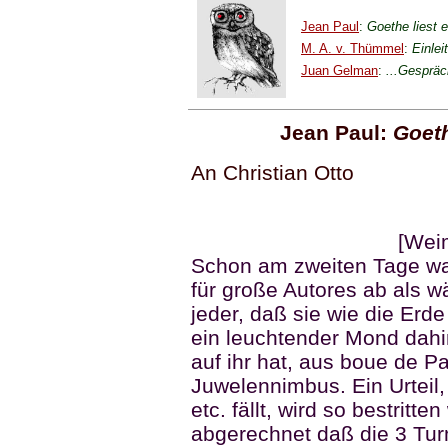
Jean Paul
:
Goethe liest e
M. A. v. Thümmel
:
Einlei
Juan Gelman
:
...Gespräc
Jean Paul:
Goeth
An Christian Otto
[Wei
Schon am zweiten Tage war
für große Autores ab als w
jeder, daß sie wie die Erd
ein leuchtender Mond dahi
auf ihr hat, aus boue de P
Juwelennimbus. Ein Urteil,
etc. fällt, wird so bestritt
abgerechnet daß die 3 Tur