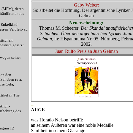
Gaby Weber:
o (MPM), deren
So arbeitet die Hoffnung. Der argentinische Lyriker 
tärdiktatur aus
Gelman
Neuerscheinung:
n Enkelkind
Thomas M. Scheerer:
Der Skandal unaufhörliche
essen Verbleib zu
Schönheit. Über den argentinischen Lyriker Juan
Gelman
, in: Hispanorama Nr. 95, Nürnberg, Febru
stischem
2002.
esliste gesetzt
Juan-Rulfo-Preis an Juan Gelman
 wegen seiner
 an den
fzuheben (u.a.
osé Cela,
tikel in The
...
tlich-
AUGE
Aufhebung des
was Horatio Nelson betrifft:
an seinem Äußeren war eine noble Medaille
Página 12
Sanftheit in seinem Glasauge