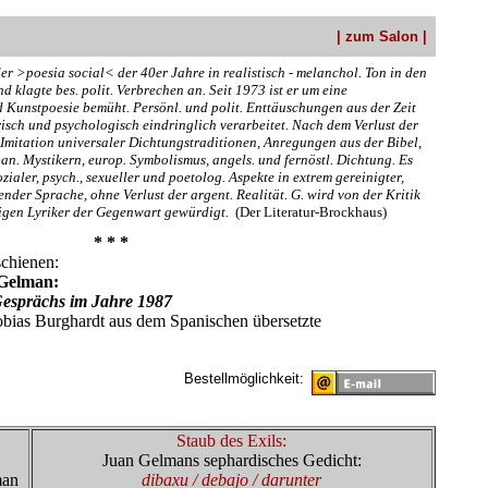
| zum Salon |
er >poesia social< der 40er Jahre in realistisch - melanchol. Ton in den
d klagte bes. polit. Verbrechen an. Seit 1973 ist er um eine
Kunstpoesie bemüht. Persönl. und polit. Enttäuschungen aus der Zeit
isch und psychologisch eindringlich verarbeitet. Nach dem Verlust der
mitation universaler Dichtungstraditionen, Anregungen aus der Bibel,
pan. Mystikern, europ. Symbolismus, angels. und fernöstl. Dichtung. Es
ialer, psych., sexueller und poetolog. Aspekte in extrem gereinigter,
der Sprache, ohne Verlust der argent. Realität. G. wird von der Kritik
higen Lyriker der Gegenwart gewürdigt.
(Der Literatur-Brockhaus)
* * *
schienen:
 Gelman:
esprächs im Jahre 1987
bias Burghardt aus dem Spanischen übersetzte
Bestellmöglichkeit:
Staub des Exils:
Juan Gelmans sephardisches Gedicht:
man
dibaxu / debajo / darunter