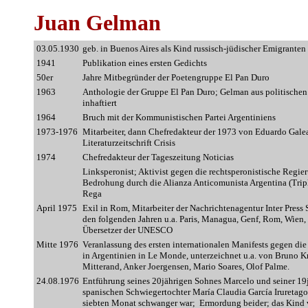
Juan Gelman
03.05.1930
geb. in Buenos Aires als Kind russisch-jüdischer Emigranten
1941
Publikation eines ersten Gedichts
50er
Jahre Mitbegründer der Poetengruppe El Pan Duro
1963
Anthologie der Gruppe El Pan Duro; Gelman aus politische
inhaftiert
1964
Bruch mit der Kommunistischen Partei Argentiniens
1973-1976
Mitarbeiter, dann Chefredakteur der 1973 von Eduardo Gal
Literaturzeitschrift Crisis
1974
Chefredakteur der Tageszeitung Noticias
Linksperonist; Aktivist gegen die rechtsperonistische Regier
Bedrohung durch die Alianza Anticomunista Argentina (Trip
Rega
April 1975
Exil in Rom, Mitarbeiter der Nachrichtenagentur Inter Press S
den folgenden Jahren u.a. Paris, Managua, Genf, Rom, Wien
Übersetzer der UNESCO
Mitte 1976
Veranlassung des ersten internationalen Manifests gegen die
in Argentinien in Le Monde, unterzeichnet u.a. von Bruno Kr
Mitterand, Anker Joergensen, Mario Soares, Olof Palme.
24.08.1976
Entführung seines 20jährigen Sohnes Marcelo und seiner 19
spanischen Schwiegertochter María Claudia García Iruretago
siebten Monat schwanger war; Ermordung beider; das Kind