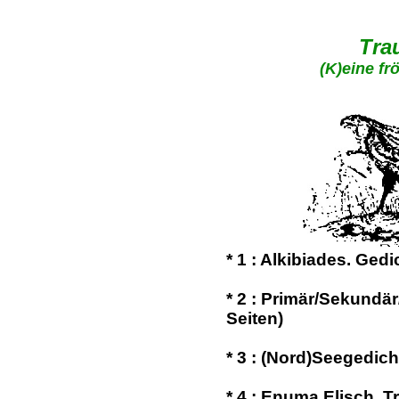
Tra
(K)eine fr
*
1
: Alkibiades. Gedi
*
2
: Primär/Sekundär
Seiten)
*
3
: (Nord)Seegedicht
*
4
: Enuma Elisch. T