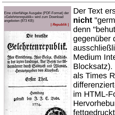
Der Text er
Eine zitierfähige Ausgabe (PDF-Format) der
»Gelehrtenrepublik« wird zum Download
nicht
"germa
angeboten (873 KB):
| Republik |
denn "behu
gegenüber d
ausschließl
Medium Inter
Blocksatz).
als Times 
differenzie
im HTML-For
Hervorhebu
fettgedruck